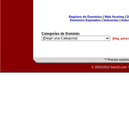
Registro de Dominios
|
Web Hosting
|
D
Dominios Expirados
|
Industrias
|
Indu
Categorías de Dominio:
[Pág. princi
** Precios expre
© 2002/2022 Solo10.com