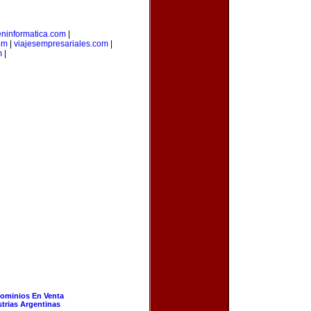
eninformatica.com
|
om
|
viajesempresariales.com
|
m
|
ominios En Venta
strias Argentinas