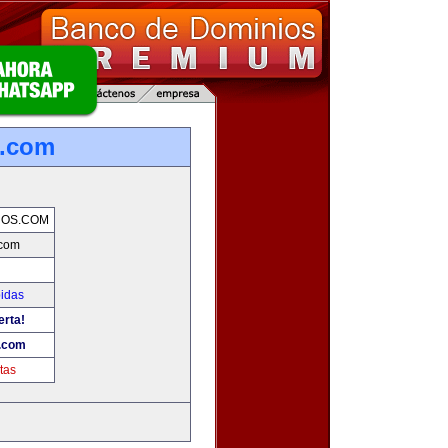
s.com
NOS.COM
.com
bidas
erta!
.com
tas