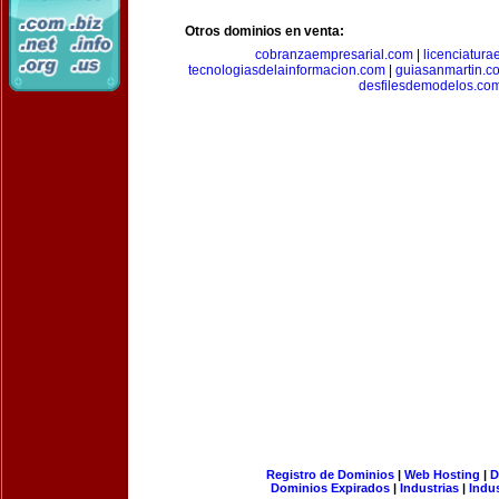
Otros dominios en venta:
cobranzaempresarial.com
|
licenciatura
tecnologiasdelainformacion.com
|
guiasanmartin.c
desfilesdemodelos.co
Registro de Dominios
|
Web Hosting
|
D
Dominios Expirados
|
Industrias
|
Indu