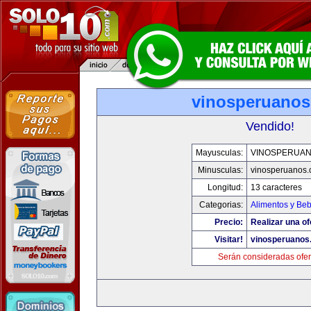
vinosperuano
Vendido!
Mayusculas:
VINOSPERUA
Minusculas:
vinosperuanos
Longitud:
13 caracteres
Categorias:
Alimentos y Be
Precio:
Realizar una of
Visitar!
vinosperuanos
Serán consideradas ofer