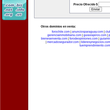
Precio Ofrecido $
Otros dominios en venta:
forochile.com
|
anunciosparaguay.com
|
clu
gerenciainmobiliaria.com
|
guiaviajeros.com
|
p
bienesenventa.com
|
forodeopiniones.com
|
guiami
|
mercadosegurador.com
|
lideresynegocios.co
tuemprendimiento.co