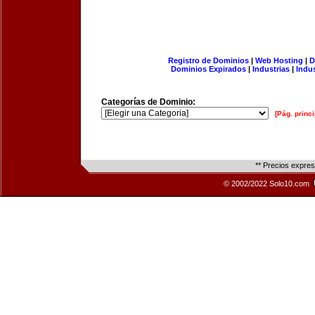
Registro de Dominios
|
Web Hosting
|
D
Dominios Expirados
|
Industrias
|
Indu
Categorías de Dominio:
[Pág. princi
** Precios expre
© 2002/2022 Solo10.com