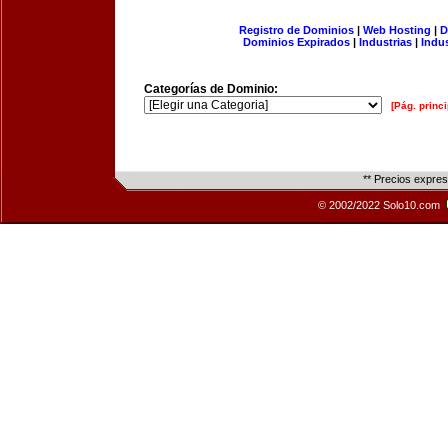
Registro de Dominios
|
Web Hosting
|
D
Dominios Expirados
|
Industrias
|
Indu
Categorías de Dominio:
[Pág. princi
** Precios expre
© 2002/2022 Solo10.com