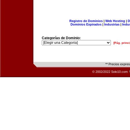
Registro de Dominios
|
Web Hosting
|
D
Dominios Expirados
|
Industrias
|
Indu
Categorías de Dominio:
[Pág. princi
** Precios expre
© 2002/2022 Solo10.com