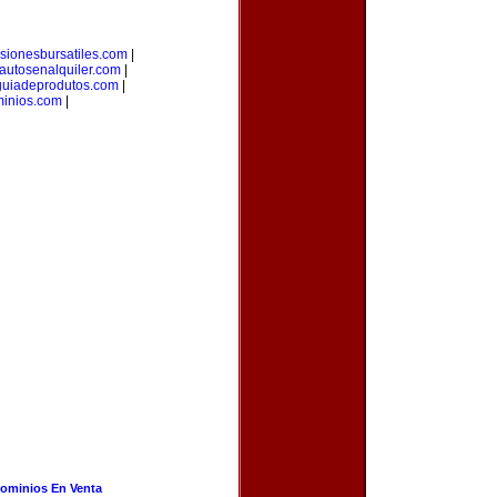
rsionesbursatiles.com
|
autosenalquiler.com
|
guiadeprodutos.com
|
minios.com
|
ominios En Venta