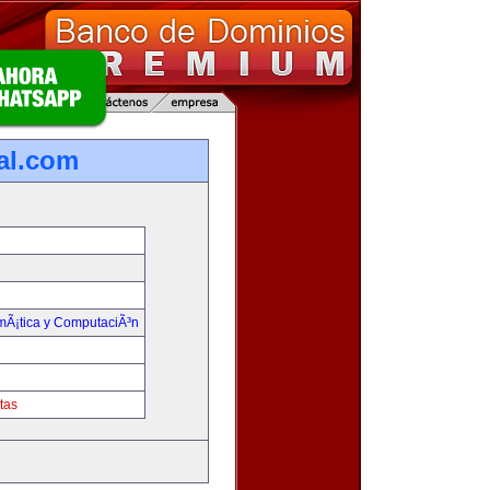
ual.com
rmÃ¡tica y ComputaciÃ³n
tas