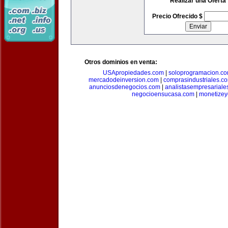
Realizar una Oferta
Precio Ofrecido $
Otros dominios en venta:
USApropiedades.com
|
soloprogramacion.c
mercadodeinversion.com
|
comprasindustriales.c
anunciosdenegocios.com
|
analistasempresariale
negocioensucasa.com
|
monetize