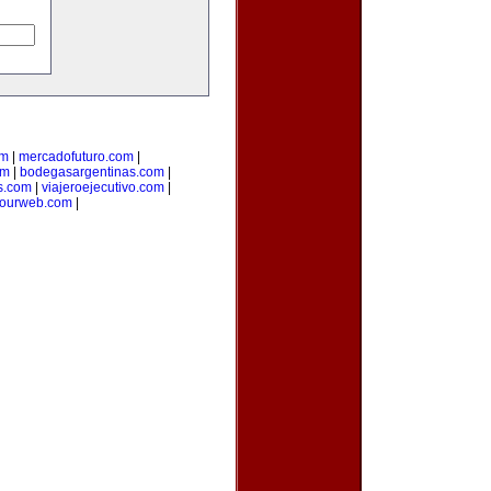
om
|
mercadofuturo.com
|
om
|
bodegasargentinas.com
|
s.com
|
viajeroejecutivo.com
|
yourweb.com
|