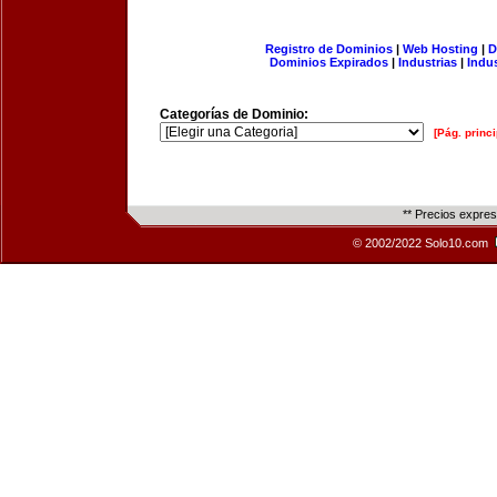
Registro de Dominios
|
Web Hosting
|
D
Dominios Expirados
|
Industrias
|
Indu
Categorías de Dominio:
[Pág. princi
** Precios expre
© 2002/2022 Solo10.com