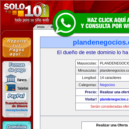
plandenegocios.
El dueño de este dominio lo ha
Mayusculas:
PLANDENEGOCIO
Minusculas:
plandenegocios.c
Longitud:
14 caracteres
Categorias:
Negocios
Precio:
Realizar una ofert
Visitar!
plandenegocios.
Serán consideradas ofer
Realizar una Oferta