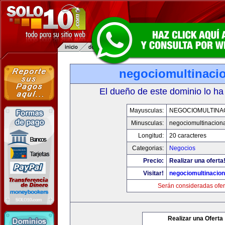
negociomultinaci
El dueño de este dominio lo ha
Mayusculas:
NEGOCIOMULTINA
Minusculas:
negociomultinacion
Longitud:
20 caracteres
Categorias:
Negocios
Precio:
Realizar una oferta
Visitar!
negociomultinacio
Serán consideradas ofer
Realizar una Oferta