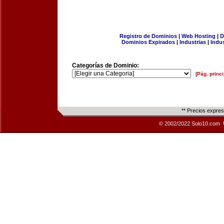
Registro de Dominios
|
Web Hosting
|
D
Dominios Expirados
|
Industrias
|
Indu
Categorías de Dominio:
[Pág. princi
** Precios expre
© 2002/2022 Solo10.com