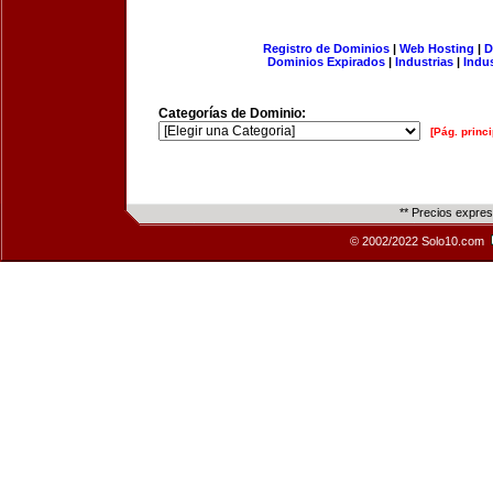
Registro de Dominios
|
Web Hosting
|
D
Dominios Expirados
|
Industrias
|
Indu
Categorías de Dominio:
[Pág. princi
** Precios expre
© 2002/2022 Solo10.com